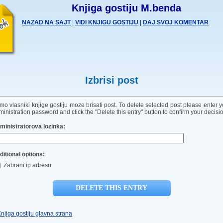
Knjiga gostiju M.benda
NAZAD NA SAJT
|
VIDI KNJIGU GOSTIJU
|
DAJ SVOJ KOMENTAR
Izbrisi post
mo vlasniki knjige gostiju moze brisati post. To delete selected post please enter y
inistration password and click the "Delete this entry" button to confirm your decisi
ministratorova lozinka:
ditional options:
Zabrani ip adresu
Knjiga gostiju glavna strana