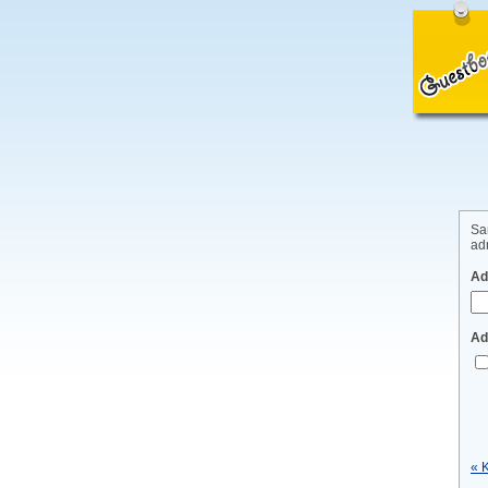
Sa
adm
Ad
Ad
« 