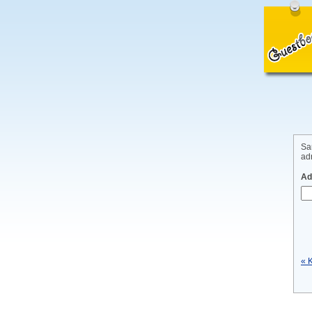
Sa
adr
Ad
« 